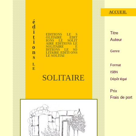
ACCUEIL
é
d
i
Titre
EDITIONS LE S
t
OLITAIRE EDIT
Auteur
i
IONS LE SOLIT
AIRE EDITIONS LE
o
SOLITAIRE E
DITIONS LE SO
n
Genre
LITAIRE EDITI ONS
s
LE SOLITAI
L
Format
E
ISBN
SOLITAIRE
Dépôt légal
Prix
Frais de port