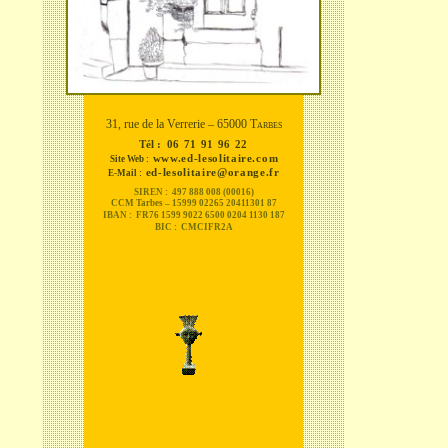
31, rue de la Verrerie – 65000
Tarbes
Tél :
06 71 91 96 22
www.ed-lesolitaire.co
m
Site Web :
ed-lesolitaire@orange.f
r
E-Mail :
SIREN :
497 888 008 (00016)
CCM Tarbes – 15999 02265 20411301 87
IBAN :
FR76 1599 9022 6500 0204 1130 187
BIC :
CMCIFR2A