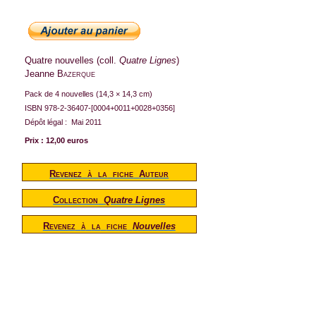
Quatre nouvelles (coll.
Quatre Lignes
)
Jeanne
Bazerque
Pack de 4 nouvelles (14,3 × 14,3 cm)
ISBN 978-2-36407-[0004+0011+0028+0356]
Dépôt légal :
Mai 2011
Prix : 12,00 euros
Revenez
à
la
fiche
Auteur
Collection
Quatre Lignes
Revenez
à
la
fiche
Nouvelles