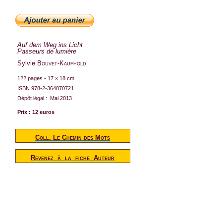
Auf dem Weg ins Licht
Passeurs de lumière
Sylvie
Bouvet-Kaufhold
122 pages - 17 × 18 cm
ISBN 978-2-364070721
Dépôt légal :
Mai 2013
Prix : 12 euros
Coll. Le Chemin des Mots
Revenez
à
la
fiche
Auteur