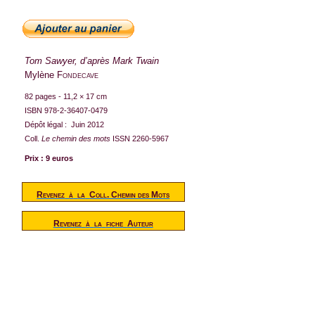
Tom Sawyer, d’après Mark Twain
Mylène
Fondecave
82 pages - 11,2 × 17 cm
ISBN 978-2-36407-0479
Dépôt légal :
Juin 2012
Coll.
Le chemin des mots
ISSN 2260-5967
Prix : 9 euros
Revenez
à
la
Coll. Chemin des Mots
Revenez
à
la
fiche
Auteur